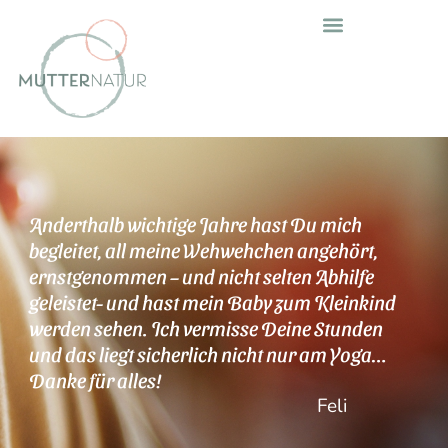
Mutter sein & Frau sein
Zeit für Familie – Zeit zu Zweit
Nettes & Nützliches
Anderthalb wichtige Jahre hast Du mich
begleitet, all meine Wehwehchen angehört,
ernstgenommen – und nicht selten Abhilfe
geleistet- und hast mein Baby zum Kleinkind
werden sehen. Ich vermisse Deine Stunden
und das liegt sicherlich nicht nur am Yoga…
Danke für alles!
Feli